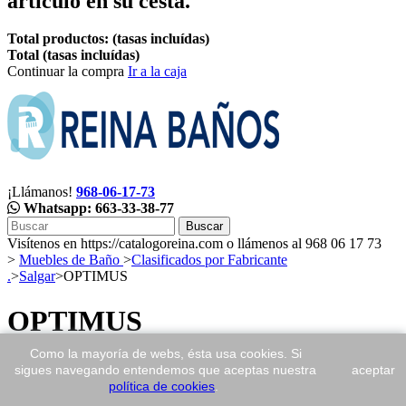
artículo en su cesta.
Total productos: (tasas incluídas)
Total (tasas incluídas)
Continuar la compra
Ir a la caja
¡Llámanos!
968-06-17-73
Whatsapp: 663-33-38-77
Buscar
Visítenos en https://catalogoreina.com o llámenos al 968 06 17 73
>
Muebles de Baño
>
Clasificados por Fabricante
.
>
Salgar
>
OPTIMUS
OPTIMUS
Como la mayoría de webs, ésta usa cookies. Si
Información
sigues navegando entendemos que aceptas nuestra
aceptar
política de cookies
.