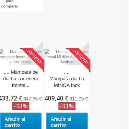
para
comparar
¡OFERTA!
¡OFERTA!
.... Mampara de
....
ducha corredera
Mampara ducha
frontal...
MINOA Inox
económica.
433,72 €
409,40 €
647,35 €
611,05 €
-33%
-33%
Añadir al
Añadir al
carrito
carrito