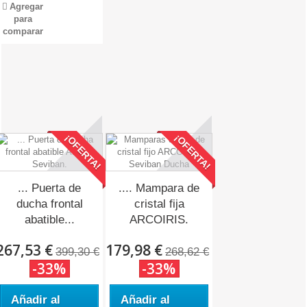
Agregar
para
comparar
¡OFERTA!
¡OFERTA!
... Puerta de
.... Mampara de
ducha frontal
cristal fija
abatible...
ARCOIRIS.
267,53 €
179,98 €
399,30 €
268,62 €
-33%
-33%
Añadir al
Añadir al