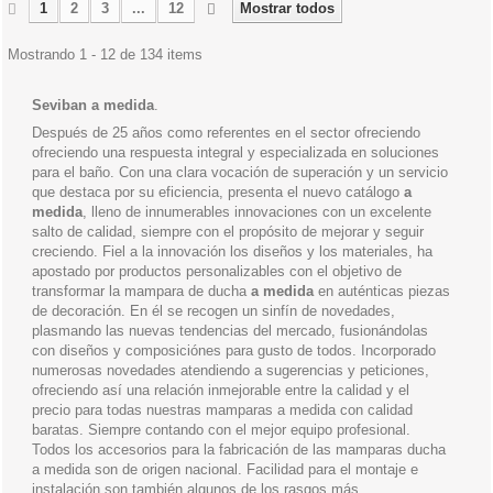
1
2
3
...
12
Mostrar todos
Mostrando 1 - 12 de 134 items
Seviban a medida
.
Después de 25 años como referentes en el sector ofreciendo
ofreciendo una respuesta integral y especializada en soluciones
para el baño. Con una clara vocación de superación y un servicio
que destaca por su eficiencia, presenta el nuevo catálogo
a
medida
, lleno de innumerables innovaciones con un excelente
salto de calidad, siempre con el propósito de mejorar y seguir
creciendo. Fiel a la innovación los diseños y los materiales, ha
apostado por productos personalizables con el objetivo de
transformar la mampara de ducha
a medida
en auténticas piezas
de decoración. En él se recogen un sinfín de novedades,
plasmando las nuevas tendencias del mercado, fusionándolas
con diseños y composiciónes para gusto de todos. Incorporado
numerosas novedades atendiendo a sugerencias y peticiones,
ofreciendo así una relación inmejorable entre la calidad y el
precio para todas nuestras mamparas a medida con calidad
baratas. Siempre contando con el mejor equipo profesional.
Todos los accesorios para la fabricación de las mamparas ducha
a medida son de origen nacional. Facilidad para el montaje e
instalación son también algunos de los rasgos más