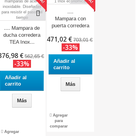
....
Mampara con
puerta corredera
.... Mampara de
FUTURE-1...
ducha corredera
471,02 €
703,01 €
TEA Inox...
-33%
376,98 €
562,65 €
Añadir al
-33%
carrito
Añadir al
carrito
Más
Más
Agregar
para
comparar
Agregar