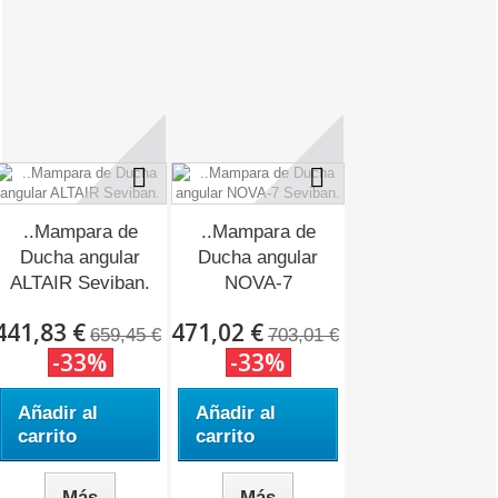
..Mampara de
..Mampara de
Ducha angular
Ducha angular
ALTAIR Seviban.
NOVA-7
Seviban.
441,83 €
471,02 €
659,45 €
703,01 €
-33%
-33%
Añadir al
Añadir al
carrito
carrito
Más
Más