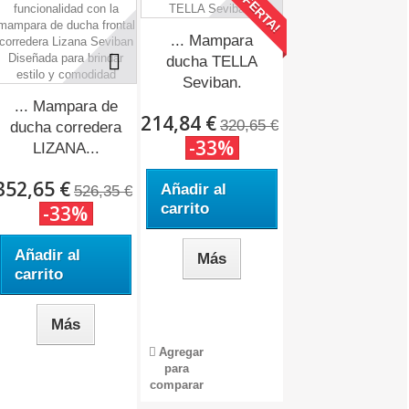
¡OFERTA!
... Mampara
ducha TELLA
Seviban.
... Mampara de
214,84 €
320,65 €
ducha corredera
-33%
LIZANA...
352,65 €
Añadir al
526,35 €
carrito
-33%
Añadir al
Más
carrito
Más
Agregar
para
comparar