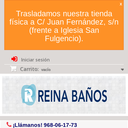
X
Trasladamos nuestra tienda
física a C/ Juan Fernández, s/n
(frente a Iglesia San
Fulgencio).
Iniciar sesión
Carrito:
vacío
¡Llámanos!
968-06-17-73