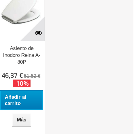
Asiento de
Inodoro Reina A-
80P
(Adaptable...
46,37 €
51,52 €
-10%
Añadir al
carrito
Más