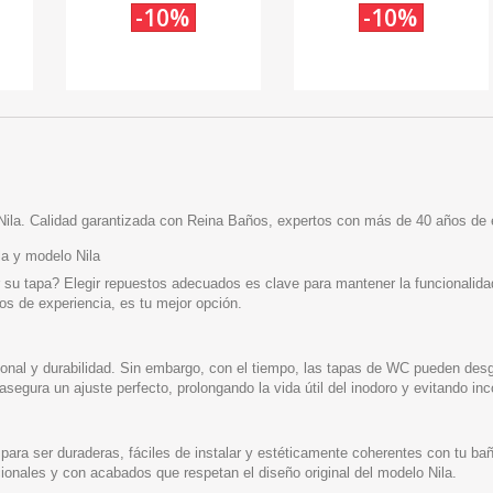
-10%
-10%
ila. Calidad garantizada con Reina Baños, expertos con más de 40 años de 
a y modelo Nila
 su tapa? Elegir repuestos adecuados es clave para mantener la funcionalida
s de experiencia, es tu mejor opción.
ional y durabilidad. Sin embargo, con el tiempo, las tapas de WC pueden des
 asegura un ajuste perfecto, prolongando la vida útil del inodoro y evitando i
ara ser duraderas, fáciles de instalar y estéticamente coherentes con tu ba
ncionales y con acabados que respetan el diseño original del modelo Nila.