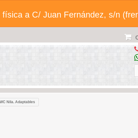
física a C/ Juan Fernández, s/n (fren
C
WC Nila. Adaptables