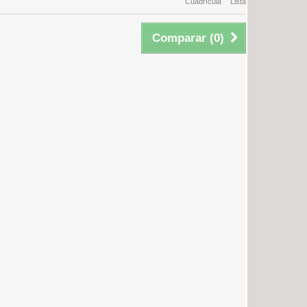
Cuadrícula
Lista
Comparar (
0
)