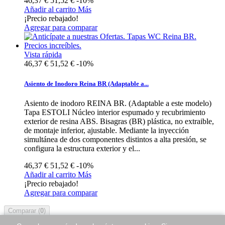
46,37 €
51,52 €
-10%
Añadir al carrito
Más
¡Precio rebajado!
Agregar para comparar
Vista rápida
46,37 €
51,52 €
-10%
Asiento de Inodoro Reina BR (Adaptable a...
Asiento de inodoro REINA BR. (Adaptable a este modelo)
Tapa ESTOLI Núcleo interior espumado y recubrimiento
exterior de resina ABS. Bisagras (BR) plástica, no extraible,
de montaje inferior, ajustable. Mediante la inyección
simultánea de dos componentes distintos a alta presión, se
configura la estructura exterior y el...
46,37 €
51,52 €
-10%
Añadir al carrito
Más
¡Precio rebajado!
Agregar para comparar
Comparar (
0
)
Mostrando 1 - 4 de 4 items