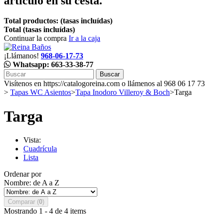
artículo en su cesta.
Total productos: (tasas incluídas)
Total (tasas incluídas)
Continuar la compra
Ir a la caja
¡Llámanos!
968-06-17-73
Whatsapp: 663-33-38-77
Buscar
Visítenos en https://catalogoreina.com o llámenos al 968 06 17 73
>
Tapas WC Asientos
>
Tapa Inodoro Villeroy & Boch
>
Targa
Targa
Vista:
Cuadrícula
Lista
Ordenar por
Nombre: de A a Z
Comparar (
0
)
Mostrando 1 - 4 de 4 items