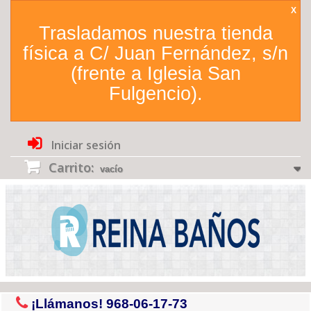
X
Trasladamos nuestra tienda
física a C/ Juan Fernández, s/n
(frente a Iglesia San
Fulgencio).
Iniciar sesión
Carrito:
vacío
¡Llámanos!
968-06-17-73