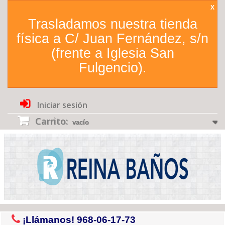
X
Trasladamos nuestra tienda
física a C/ Juan Fernández, s/n
(frente a Iglesia San
Fulgencio).
Iniciar sesión
Carrito:
vacío
¡Llámanos!
968-06-17-73