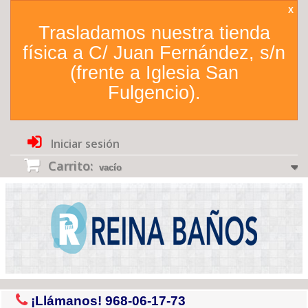
X
Trasladamos nuestra tienda
física a C/ Juan Fernández, s/n
(frente a Iglesia San
Fulgencio).
Iniciar sesión
Carrito:
vacío
¡Llámanos!
968-06-17-73