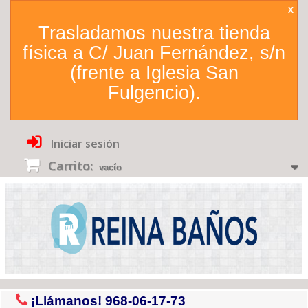
X
Trasladamos nuestra tienda
física a C/ Juan Fernández, s/n
(frente a Iglesia San
Fulgencio).
Iniciar sesión
Carrito:
vacío
¡Llámanos!
968-06-17-73