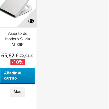
Asiento de
Inodoro Silvia
M-36P
(Adaptable...
65,62 €
72,91 €
-10%
Añadir al
carrito
Más