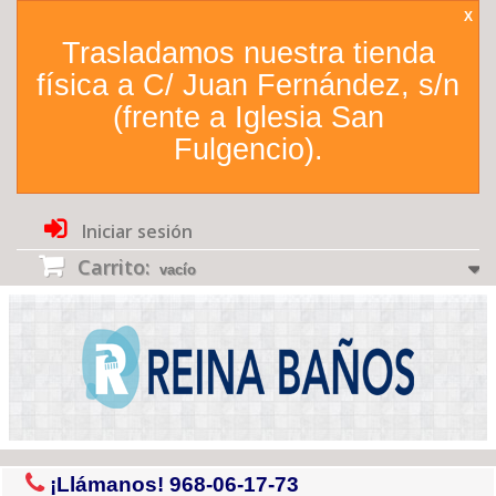
X
Trasladamos nuestra tienda
física a C/ Juan Fernández, s/n
(frente a Iglesia San
Fulgencio).
Iniciar sesión
Carrito:
vacío
¡Llámanos!
968-06-17-73