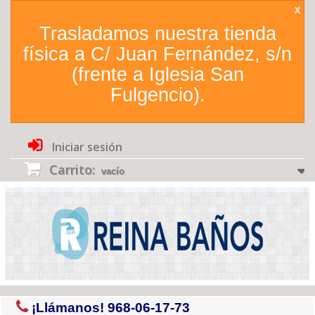
X
Trasladamos nuestra tienda
física a C/ Juan Fernández, s/n
(frente a Iglesia San
Fulgencio).
Iniciar sesión
Carrito:
vacío
¡Llámanos!
968-06-17-73