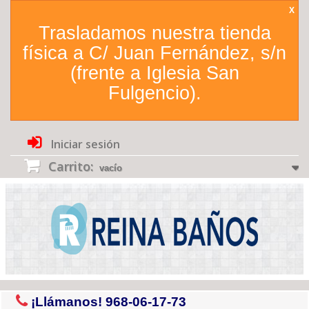
X
Trasladamos nuestra tienda
física a C/ Juan Fernández, s/n
(frente a Iglesia San
Fulgencio).
Iniciar sesión
Carrito:
vacío
¡Llámanos!
968-06-17-73