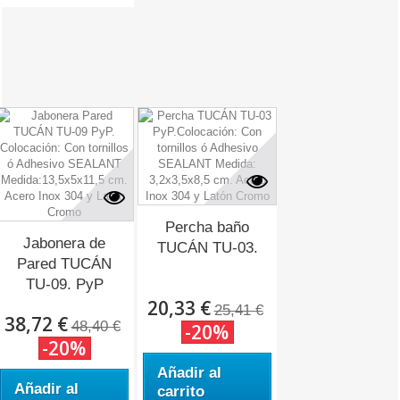
Percha baño
Jabonera de
TUCÁN TU-03.
Pared TUCÁN
TU-09. PyP
20,33 €
25,41 €
38,72 €
48,40 €
-20%
-20%
Añadir al
Añadir al
carrito