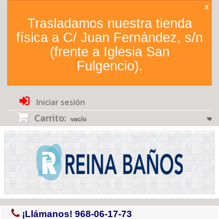
X
Trasladamos nuestra tienda
física a C/ Juan Fernández, s/n
(frente a Iglesia San
Fulgencio).
Iniciar sesión
Carrito:
vacío
¡Llámanos!
968-06-17-73