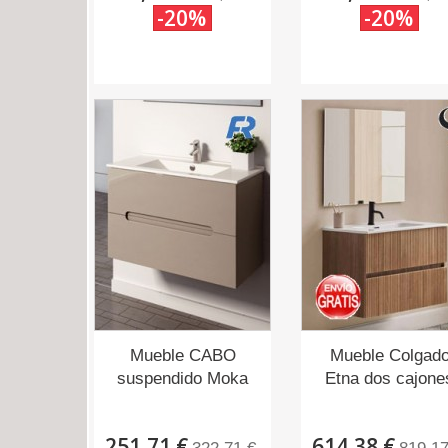
-20%
-20%
Mueble CABO
Mueble Colgad
suspendido Moka
Etna dos cajone
251,71 €
614,38 €