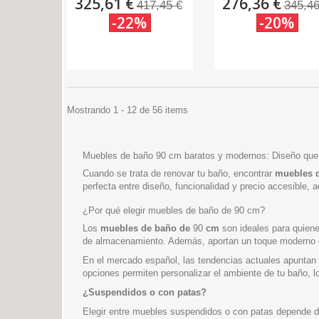
325,61 €
276,36 €
417,45 €
345,46
-22%
-20%
Mostrando 1 - 12 de 56 items
Muebles de baño 90 cm baratos y modernos: Diseño que 
Cuando se trata de renovar tu baño, encontrar
muebles d
perfecta entre diseño, funcionalidad y precio accesible, 
¿Por qué elegir muebles de baño de 90 cm?
Los
muebles de baño de
90
cm
son ideales para quiene
de almacenamiento. Además, aportan un toque moderno qu
En el mercado español, las tendencias actuales apuntan 
opciones permiten personalizar el ambiente de tu baño, l
¿Suspendidos o con patas?
Elegir entre muebles suspendidos o con patas depende de