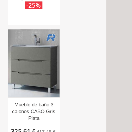
-25%
Mueble de baño 3
cajones CABO Gris
Plata
325,61 €