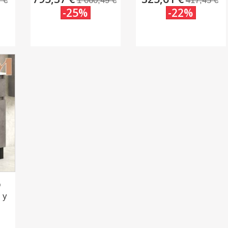
 €
1 060,49 €
417,45 €
-25%
-22%
o
 y