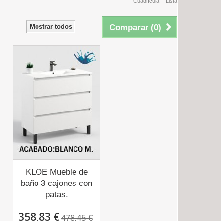
Cuadrícula
Lista
Mostrar todos
Comparar (
0
)
KLOE Mueble de
baño 3 cajones con
patas.
358,83 €
478,45 €