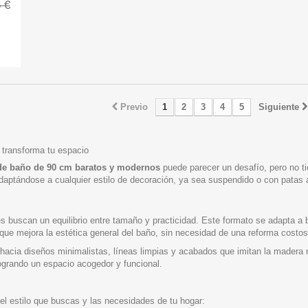
 €
Previo
1
2
3
4
5
Siguiente
transforma tu espacio
e baño de 90 cm baratos y modernos
puede parecer un desafío, pero no t
adaptándose a cualquier estilo de decoración, ya sea suspendido o con patas a
s buscan un equilibrio entre tamaño y practicidad. Este formato se adapta 
e mejora la estética general del baño, sin necesidad de una reforma costos
hacia diseños minimalistas, líneas limpias y acabados que imitan la madera n
ogrando un espacio acogedor y funcional.
l estilo que buscas y las necesidades de tu hogar: