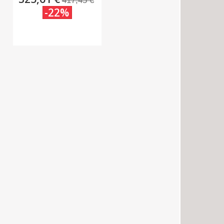
417,45 €
-22%