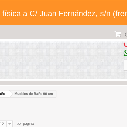
física a C/ Juan Fernández, s/n (fren
C
año
Muebles de Baño 90 cm
por página
12