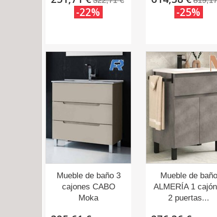
322,71 €
819,17
-22%
-25%
Mueble de baño 3
Mueble de bañ
cajones CABO
ALMERÍA 1 cajón
Moka
2 puertas...