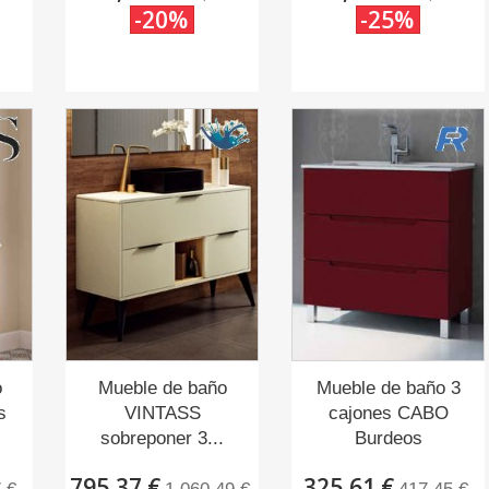
-20%
-25%
o
Mueble de baño
Mueble de baño 3
s
VINTASS
cajones CABO
sobreponer 3...
Burdeos
795,37 €
325,61 €