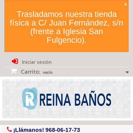
X
Trasladamos nuestra tienda
física a C/ Juan Fernández, s/n
(frente a Iglesia San
Fulgencio).
Iniciar sesión
Carrito:
vacío
¡Llámanos!
968-06-17-73