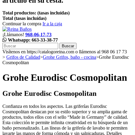
artículo en su cesta.
Total productos: (tasas incluídas)
Total (tasas incluídas)
Continuar la compra
Ir a la caja
¡Llámanos!
968-06-17-73
Whatsapp: 663-33-38-77
Buscar
Visítenos en https://catalogoreina.com o llámenos al 968 06 17 73
>
Grifos de Calidad
>
Grohe Grifos, baño - cocina
>
Grohe Eurodisc
Cosmopolitan
Grohe Eurodisc Cosmopolitan
Grohe Eurodisc Cosmopolitan
Confianza en todos los aspectos. Las griferías Eurodisc
Cosmopolitan destacan por su estilo superior y su amplia gama de
productos, todos ellos con el sello “Made in Germany” de calidad.
Esta colección te permite infinita creatividad en tu búsqueda de un
baño personalizado. Las líneas de la grifería de lavabo te permiten
lavarte las manos de forma cómoda y sin salpicaduras. Detalles