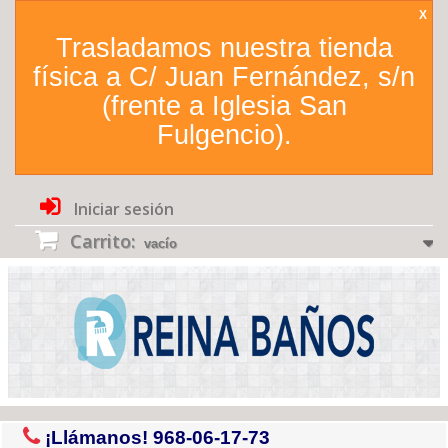
X
Trasladamos nuestra tienda
física a C/ Juan Fernández, s/n
(frente a Iglesia San
Fulgencio).
Iniciar sesión
Carrito:
vacío
¡Llámanos!
968-06-17-73