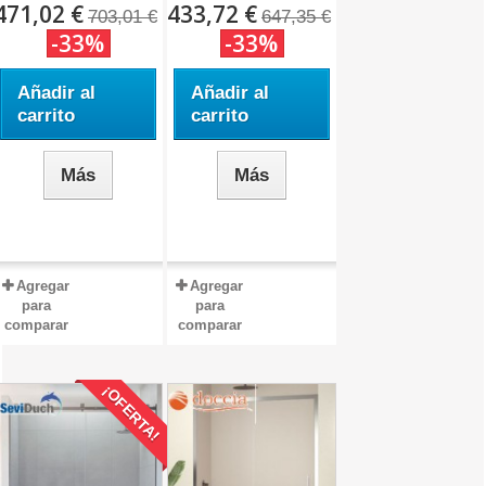
471,02 €
433,72 €
703,01 €
647,35 €
-33%
-33%
Añadir al
Añadir al
carrito
carrito
Más
Más
Agregar
Agregar
para
para
comparar
comparar
¡OFERTA!