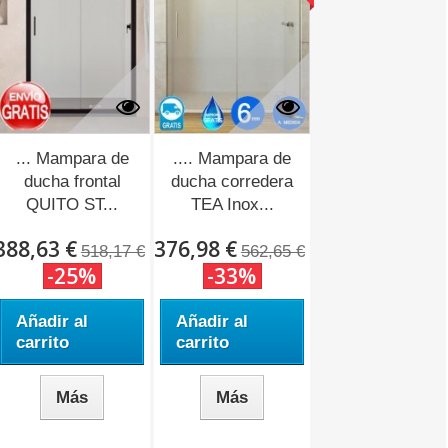
... Mampara de
.... Mampara de
ducha frontal
ducha corredera
QUITO ST...
TEA Inox...
388,63 €
376,98 €
518,17 €
562,65 €
-25%
-33%
Añadir al
Añadir al
carrito
carrito
Más
Más