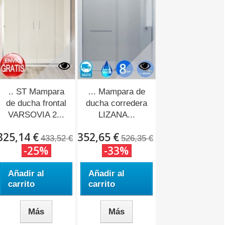
.. ST Mampara
... Mampara de
de ducha frontal
ducha corredera
VARSOVIA 2...
LIZANA...
325,14 €
352,65 €
433,52 €
526,35 €
-25%
-33%
Añadir al
Añadir al
carrito
carrito
Más
Más