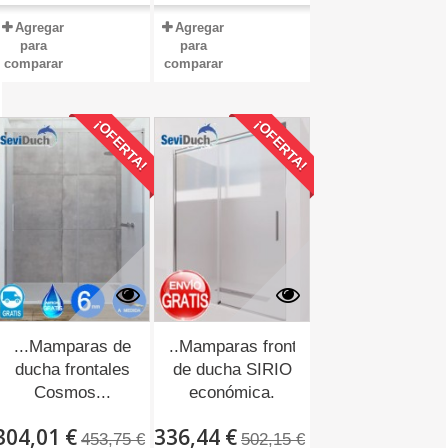
Agregar
Agregar
para
para
comparar
comparar
¡OFERTA!
¡OFERTA!
...Mamparas de
..Mamparas frontal
ducha frontales
de ducha SIRIO
Cosmos...
económica.
304,01 €
336,44 €
453,75 €
502,15 €