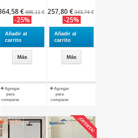
ST...
364,58 €
257,80 €
486,11 €
343,74 €
-25%
-25%
Añadir al
Añadir al
carrito
carrito
Más
Más
Agregar
Agregar
para
para
comparar
comparar
¡OFERTA!