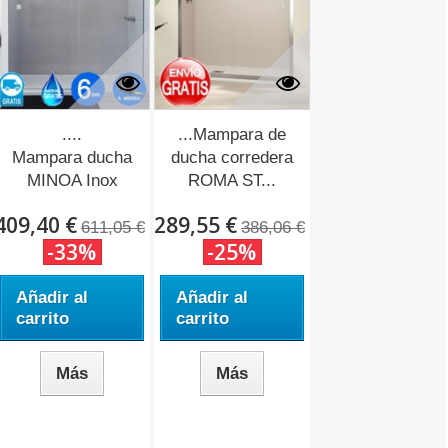
....
...Mampara de
Mampara ducha
ducha corredera
MINOA Inox
ROMA ST...
económica.
409,40 €
289,55 €
611,05 €
386,06 €
-33%
-25%
Añadir al
Añadir al
carrito
carrito
Más
Más