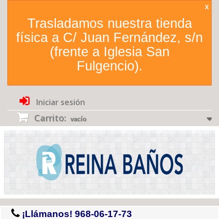
X
Trasladamos nuestra tienda
física a C/ Juan Fernández, s/n
(frente a Iglesia San
Fulgencio).
Iniciar sesión
Carrito:
vacío
¡Llámanos!
968-06-17-73