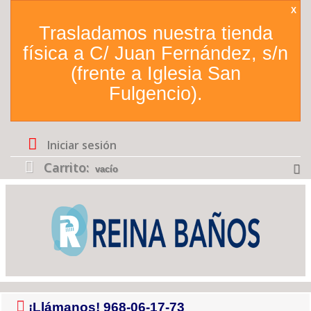
X
Trasladamos nuestra tienda
física a C/ Juan Fernández, s/n
(frente a Iglesia San
Fulgencio).
Iniciar sesión
Carrito:
vacío
¡Llámanos!
968-06-17-73