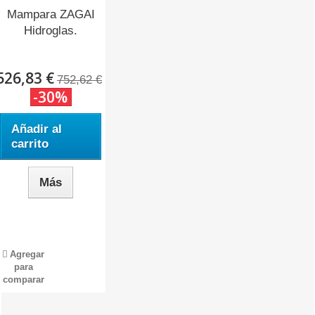
Mampara ZAGAI
Hidroglas.
526,83 €
752,62 €
-30%
Añadir al
carrito
Más
Agregar
para
comparar