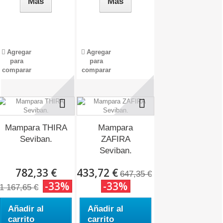
Más
Más
Agregar
Agregar
para
para
comparar
comparar
Mampara THIRA
Mampara
Seviban.
ZAFIRA
Seviban.
782,33 €
433,72 €
647,35 €
-33%
-33%
1 167,65 €
Añadir al
Añadir al
carrito
carrito