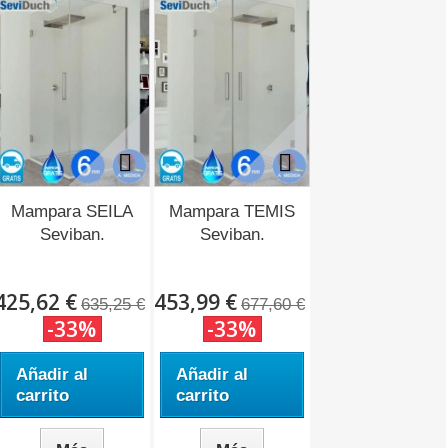
Mampara SEILA
Mampara TEMIS
Seviban.
Seviban.
425,62 €
453,99 €
635,25 €
677,60 €
-33%
-33%
Añadir al
Añadir al
carrito
carrito