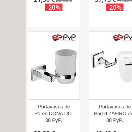
26,62 €
47,19 
-20%
-20%
Portavasos de
Portavasos de
Pared DONA DO-
Pared ZAFIRO Z
08 PyP.
08 PyP.