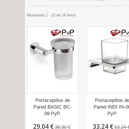
Mostrando 1 - 12 de 14 items
Portacepillos de
Portacepillos d
Pared BASIC BC-
Pared INDI IN-0
09 PyP.
PyP.
29,04 €
33,24 €
36,30 €
53,24 