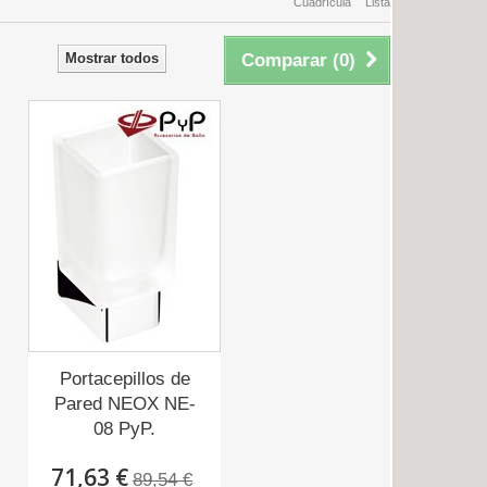
Cuadrícula
Lista
Mostrar todos
Comparar (
0
)
Portacepillos de
Pared NEOX NE-
08 PyP.
71,63 €
89,54 €