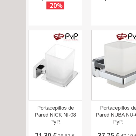
-20%
Portacepillos de
Portacepillos d
Pared NICK NI-08
Pared NUBA NU-
PyP.
PyP.
21,30 €
37,75 €