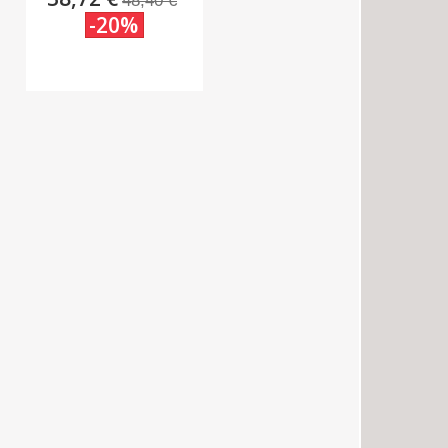
48,40 €
-20%