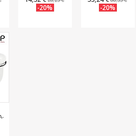
€
18,15 €
66,55 €
-20%
-20%
A-