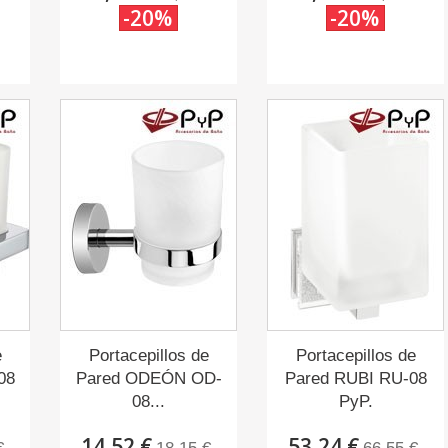
-20%
-20%
e
Portacepillos de
Portacepillos de
08
Pared ODEÓN OD-
Pared RUBI RU-08
08...
PyP.
14,52 €
53,24 €