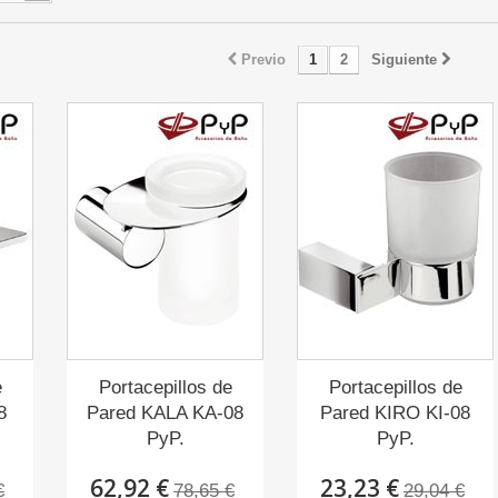
Previo
1
2
Siguiente
e
Portacepillos de
Portacepillos de
8
Pared KALA KA-08
Pared KIRO KI-08
PyP.
PyP.
62,92 €
23,23 €
€
78,65 €
29,04 €