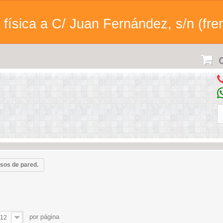
física a C/ Juan Fernández, s/n (fren
C
asos de pared.
por página
12