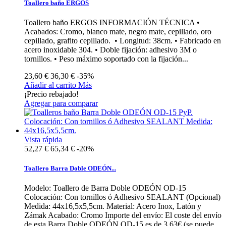
Toallero baño ERGOS
Toallero baño ERGOS INFORMACIÓN TÉCNICA •
Acabados: Cromo, blanco mate, negro mate, cepillado, oro
cepillado, grafito cepillado. • Longitud: 38cm. • Fabricado en
acero inoxidable 304. • Doble fijación: adhesivo 3M o
tornillos. • Peso máximo soportado con la fijación...
23,60 €
36,30 €
-35%
Añadir al carrito
Más
¡Precio rebajado!
Agregar para comparar
Vista rápida
52,27 €
65,34 €
-20%
Toallero Barra Doble ODEÓN...
Modelo: Toallero de Barra Doble ODEÓN OD-15
Colocación: Con tornillos ó Adhesivo SEALANT (Opcional)
Medida: 44x16,5x5,5cm. Material: Acero Inox, Latón y
Zámak Acabado: Cromo Importe del envío: El coste del envío
de esta Barra Doble ODEÓN OD-15 es de 3,63€ (se puede...