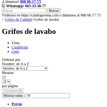
¡Llámanos!
968-06-17-73
Whatsapp: 663-33-38-77
Buscar
Visítenos en https://catalogoreina.com o llámenos al 968 06 17 73
>
Grifos de Calidad
>
Grifos de lavabo
Grifos de lavabo
Vista:
Cuadrícula
Lista
Ordenar por
Nombre: de A a Z
Mostrar
12
por página
Comparar (
0
)
Mostrar todos
Previo