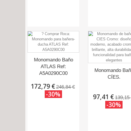
Monomando Baño
ATLAS Ref:
Monomando Bañ
A5A0290C00
CÍES.
172,79 €
246,84 €
-30%
97,41 €
139,15
-30%