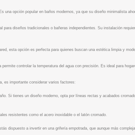
. Es una opción popular en baños modernos, ya que su diseño minimalista ahorr
al para diseños tradicionales o bañeras independientes. Su instalación requier
red, esta opción es perfecta para quienes buscan una estética limpia y mode
a permite controlar la temperatura del agua con precisión. Es ideal para hogar
a, es importante considerar varios factores:
baño. Si tienes un diseño moderno, opta por líneas rectas y acabados cromad
ales resistentes como el acero inoxidable o el latón cromado.
 estás dispuesto a invertir en una grifería empotrada, que aunque más comple