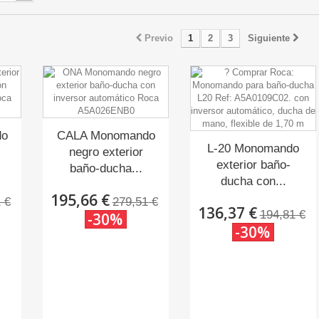
Previo
1
2
3
Siguiente
do
CALA Monomando
L-20 Monomando
negro exterior
exterior baño-
baño-ducha...
ducha con...
195,66 €
 €
279,51 €
136,37 €
194,81 €
-30%
-30%