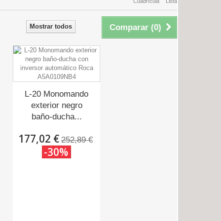
Cuadrícula
Lista
Mostrar todos
Comparar (
0
)
L-20 Monomando
exterior negro
baño-ducha...
177,02 €
252,89 €
-30%