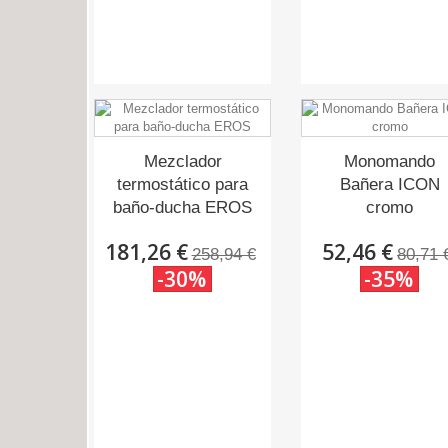
Mezclador
Monomando
termostático para
Bañera ICON
baño-ducha EROS
cromo
181,26 €
52,46 €
258,94 €
80,71 
-30%
-35%