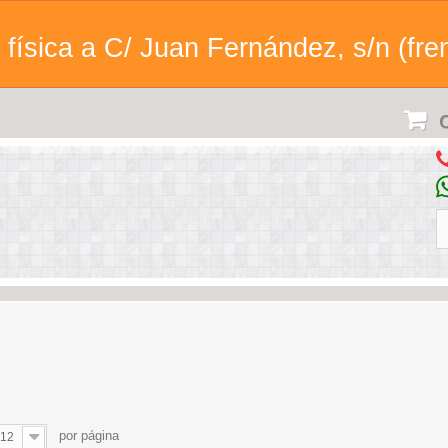
física a C/ Juan Fernández, s/n (fren
C
por página
12