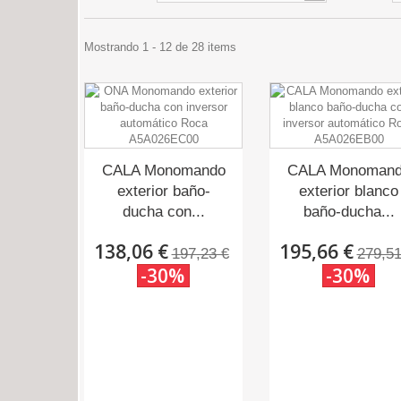
Mostrando 1 - 12 de 28 items
CALA Monomando
CALA Monoman
exterior baño-
exterior blanco
ducha con...
baño-ducha...
138,06 €
195,66 €
197,23 €
279,51
-30%
-30%