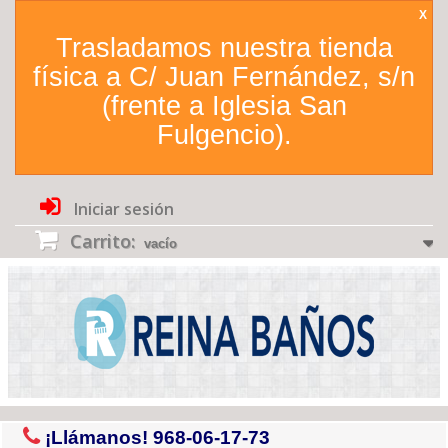
X
Trasladamos nuestra tienda
física a C/ Juan Fernández, s/n
(frente a Iglesia San
Fulgencio).
Iniciar sesión
Carrito:
vacío
¡Llámanos!
968-06-17-73