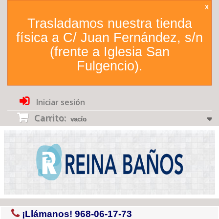
X
Trasladamos nuestra tienda
física a C/ Juan Fernández, s/n
(frente a Iglesia San
Fulgencio).
Iniciar sesión
Carrito:
vacío
¡Llámanos!
968-06-17-73