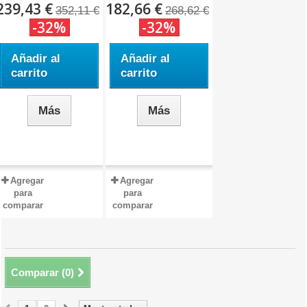
239,43 €
182,66 €
352,11 €
268,62 €
-32%
-32%
Añadir al
Añadir al
carrito
carrito
Más
Más
Agregar
Agregar
para
para
comparar
comparar
Comparar (
0
)