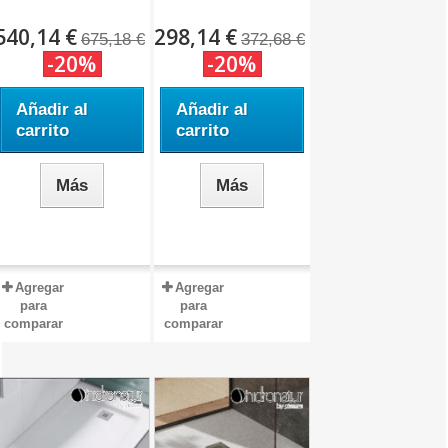
Hidronatur.
540,14 €
298,14 €
675,18 €
372,68 €
-20%
-20%
Añadir al
Añadir al
carrito
carrito
Más
Más
Agregar
Agregar
para
para
comparar
comparar