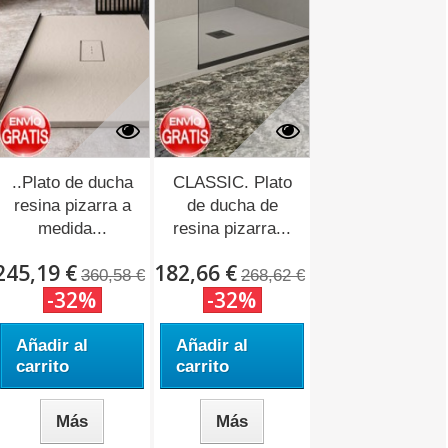
..Plato de ducha
CLASSIC. Plato
resina pizarra a
de ducha de
medida...
resina pizarra...
245,19 €
182,66 €
360,58 €
268,62 €
-32%
-32%
Añadir al
Añadir al
carrito
carrito
Más
Más