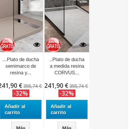
...Plato de ducha
..Plato de ducha
semimarco de
a medida resina
resina y...
CORVUS...
241,90 €
241,90 €
355,74 €
355,74 €
-32%
-32%
Añadir al
Añadir al
carrito
carrito
Más
Más