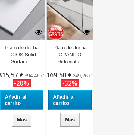
Plato de ducha
Plato de ducha
FOIOS Solid
GRANITO
Surface...
Hidronatur.
315,57 €
169,50 €
394,46 €
249,26 €
-20%
-32%
Añadir al
Añadir al
carrito
carrito
Más
Más