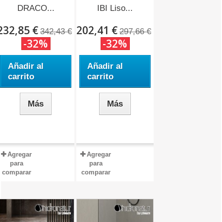
DRACO...
IBI Liso...
232,85 €
202,41 €
342,43 €
297,66 €
-32%
-32%
Añadir al
Añadir al
carrito
carrito
Más
Más
Agregar
Agregar
para
para
comparar
comparar