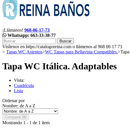
¡Llámanos!
968-06-17-73
Whatsapp: 663-33-38-77
Buscar
Visítenos en https://catalogoreina.com o llámenos al 968 06 17 73
>
Tapas WC Asientos
>
WC Tapas para Bellavista Compatibles.
>
Tapa
Tapa WC Itálica. Adaptables
Vista:
Cuadrícula
Lista
Ordenar por
Nombre: de A a Z
Comparar (
0
)
Mostrando 1 - 1 de 1 item