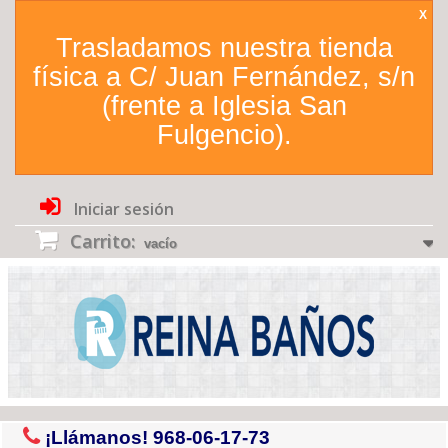
X
Trasladamos nuestra tienda
física a C/ Juan Fernández, s/n
(frente a Iglesia San
Fulgencio).
Iniciar sesión
Carrito:
vacío
¡Llámanos!
968-06-17-73