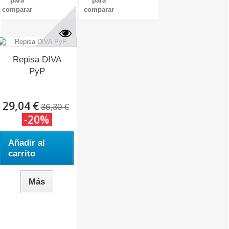
para
para
comparar
comparar
Repisa DIVA
PyP
29,04 €
36,30 €
-20%
Añadir al
carrito
Más