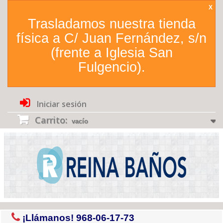
X
Trasladamos nuestra tienda
física a C/ Juan Fernández, s/n
(frente a Iglesia San
Fulgencio).
Iniciar sesión
Carrito:
vacío
¡Llámanos!
968-06-17-73