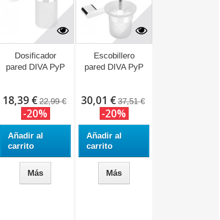
Dosificador
Escobillero
pared DIVA PyP
pared DIVA PyP
18,39 €
30,01 €
22,99 €
37,51 €
-20%
-20%
Añadir al
Añadir al
carrito
carrito
Más
Más