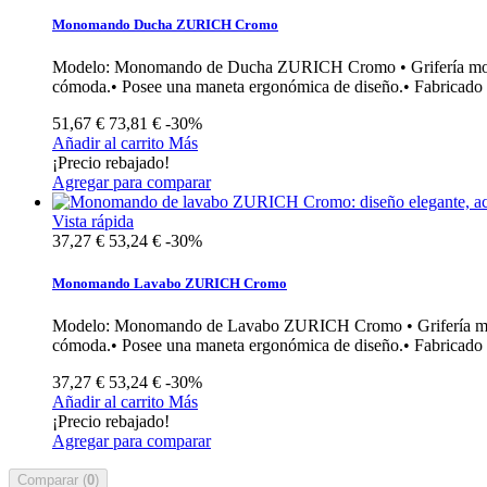
Monomando Ducha ZURICH Cromo
Modelo: Monomando de Ducha ZURICH Cromo • Grifería monoman
cómoda.• Posee una maneta ergonómica de diseño.• Fabricado e
51,67 €
73,81 €
-30%
Añadir al carrito
Más
¡Precio rebajado!
Agregar para comparar
Vista rápida
37,27 €
53,24 €
-30%
Monomando Lavabo ZURICH Cromo
Modelo: Monomando de Lavabo ZURICH Cromo • Grifería monoma
cómoda.• Posee una maneta ergonómica de diseño.• Fabricado e
37,27 €
53,24 €
-30%
Añadir al carrito
Más
¡Precio rebajado!
Agregar para comparar
Comparar (
0
)