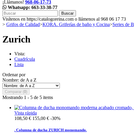
¡Llámanos!
968-06-17-73
Whatsapp: 663-33-38-77
Buscar
Visítenos en https://catalogoreina.com o llámenos al 968 06 17 73
>
Grifos de Calidad
>
KORA. Griferías de baño y Cocina
>
Series de
Zurich
Vista:
Cuadrícula
Lista
Ordenar por
Nombre: de A a Z
Comparar (
0
)
Mostrando 1 - 5 de 5 items
Vista rápida
108,50 €
155,00 €
-30%
. Columna de ducha ZURICH monomando.