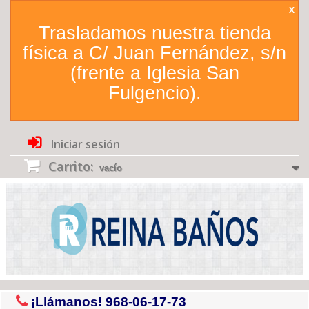
X
Trasladamos nuestra tienda
física a C/ Juan Fernández, s/n
(frente a Iglesia San
Fulgencio).
Iniciar sesión
Carrito:
vacío
¡Llámanos!
968-06-17-73