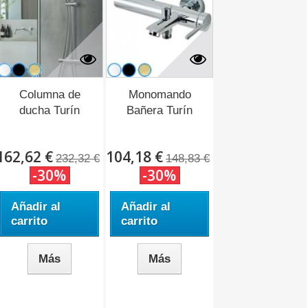
Columna de
Monomando
ducha Turín
Bañera Turín
162,62 €
104,18 €
232,32 €
148,83 €
-30%
-30%
Añadir al
Añadir al
carrito
carrito
Más
Más