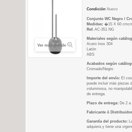
Condición
Nuevo
Conjunto WC Negro / C
Medidas:
�15 X 60 cmc
Ref.
AC-351 NG
Materiales según catálog
Acero Inox 304
Ver más grande
Latón
ABS
Acabados según catálog
Cromado/Negro
Importe del envío:
El cos
puede incluir más piezas 
voluminosa, no manipulable
de entrega.
Plazo de entrega:
De 2 a 
Fabricante ó Distribuidor
Garantía del producto:
La
adquiera y tiene una vigen