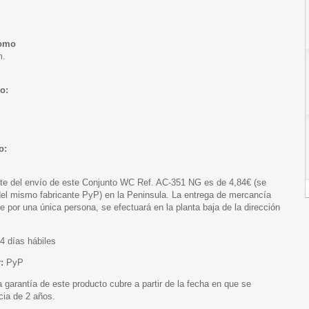
romo
m.
o:
o:
te del envío de este Conjunto WC Ref. AC-351 NG es de 4,84€ (se
del mismo fabricante PyP) en la Peninsula. La entrega de mercancía
 por una única persona, se efectuará en la planta baja de la dirección
4 días hábiles
:
PyP
 garantía de este producto cubre a partir de la fecha en que se
cia de 2 años.