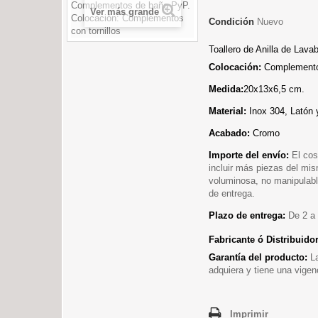
Ver más grande
Condición
Nuevo
Toallero de Anilla de Lav
Colocación:
Complemento
Medida:
20
x13x6,5 cm.
Material:
Inox 304, Latón
Acabado:
Cromo
Importe del envío:
El cos
incluir más piezas del mi
voluminosa, no manipulable
de entrega.
Plazo de entrega:
De 2 a 
Fabricante ó Distribuido
Garantía del producto:
L
adquiera y tiene una vigen
Imprimir