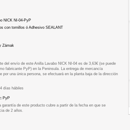
abo NICK NI-04-PyP
s con tornillos ó Adhesivo SEALANT
 y Zámak
te del envío de este Anilla Lavabo NICK NI-04 es de 3,63€ (se puede
smo fabricante PyP) en la Peninsula. La entrega de mercancía
 por una única persona, se efectuará en la planta baja de la dirección
4 días hábiles
r:
PyP
a garantía de este producto cubre a partir de la fecha en que se
cia de 2 años.