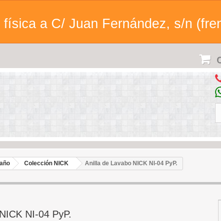
física a C/ Juan Fernández, s/n (fren
C
baño
Colección NICK
Anilla de Lavabo NICK NI-04 PyP.
 NICK NI-04 PyP.