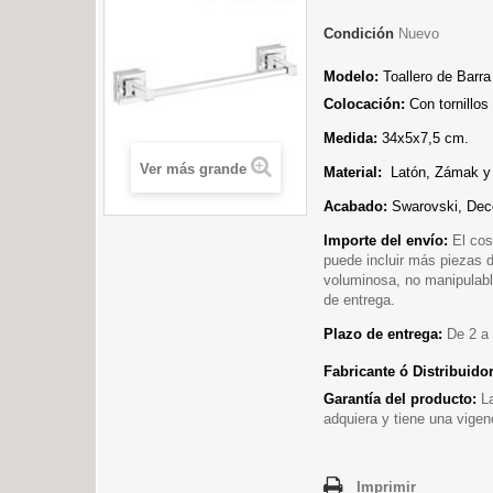
Condición
Nuevo
Modelo:
Toallero de Barr
Colocación:
Con tornillo
Medida:
34x5x7,5
cm.
Ver más grande
Material:
Latón, Zámak y 
Acabado:
Swarovski, Dec
Importe del envío:
El cos
puede incluir más piezas 
voluminosa, no manipulable
de entrega.
Plazo de entrega:
De 2 a 
Fabricante ó Distribuido
Garantía del producto:
L
adquiera y tiene una vigen
Imprimir