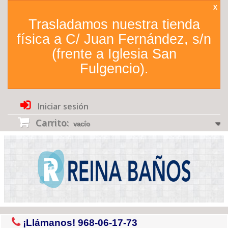
X
Trasladamos nuestra tienda
física a C/ Juan Fernández, s/n
(frente a Iglesia San
Fulgencio).
Iniciar sesión
Carrito:
vacío
¡Llámanos!
968-06-17-73