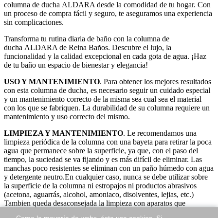
columna de ducha ALDARA desde la comodidad de tu hogar. Con
un proceso de compra fácil y seguro, te aseguramos una experiencia
sin complicaciones.
Transforma tu rutina diaria de baño con la columna de
ducha ALDARA de Reina Baños. Descubre el lujo, la
funcionalidad y la calidad excepcional en cada gota de agua. ¡Haz
de tu baño un espacio de bienestar y elegancia!
USO Y MANTENIMIENTO
. Para obtener los mejores resultados
con esta columna de ducha, es necesario seguir un cuidado especial
y un mantenimiento correcto de la misma sea cual sea el material
con los que se fabriquen. La durabilidad de su columna requiere un
mantenimiento y uso correcto del mismo.
LIMPIEZA Y MANTENIMIENTO
. Le recomendamos una
limpieza periódica de la columna con una bayeta para retirar la poca
agua que permanece sobre la superficie, ya que, con el paso del
tiempo, la suciedad se va fijando y es más difícil de eliminar. Las
manchas poco resistentes se eliminan con un paño húmedo con agua
y detergente neutro.En cualquier caso, nunca se debe utilizar sobre
la superficie de la columna ni estropajos ni productos abrasivos
(acetona, aguarrás, alcohol, amoniaco, disolventes, lejias, etc.)
Tambien queda desaconsejada la limpieza con aparatos que
funcionan con vapor.