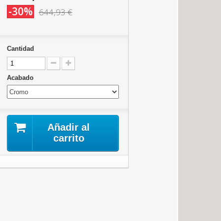
-30%
644,93 €
Cantidad
Acabado
Añadir al
carrito