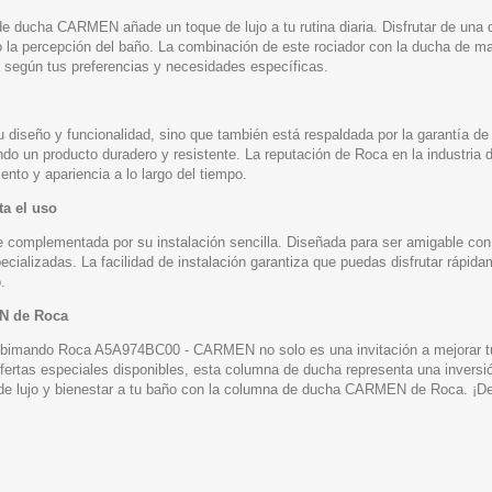
de ducha CARMEN añade un toque de lujo a tu rutina diaria. Disfrutar de una 
a percepción del baño. La combinación de este rociador con la ducha de mano 
ha según tus preferencias y necesidades específicas.
seño y funcionalidad, sino que también está respaldada por la garantía de c
ndo un producto duradero y resistente. La reputación de Roca en la industria
o y apariencia a lo largo del tiempo.
ta el uso
mplementada por su instalación sencilla. Diseñada para ser amigable con el
ecializadas. La facilidad de instalación garantiza que puedas disfrutar rápi
.
N de Roca
 bimando Roca A5A974BC00 - CARMEN no solo es una invitación a mejorar tu b
ertas especiales disponibles, esta columna de ducha representa una inversión
de lujo y bienestar a tu baño con la columna de ducha CARMEN de Roca. ¡Des