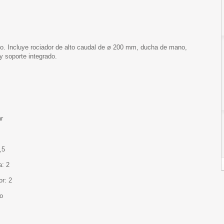
. Incluye rociador de alto caudal de ø 200 mm, ducha de mano,
y soporte integrado.
ar
,5
a: 2
or: 2
do