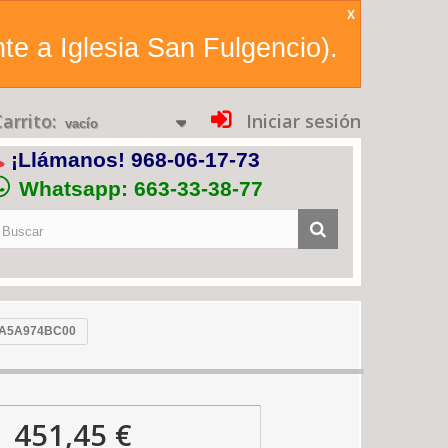
X
te a Iglesia San Fulgencio).
arrito:
Iniciar sesión
vacío
¡Llámanos!
968-06-17-73
Whatsapp: 663-33-38-77
 A5A974BC00
451,45 €