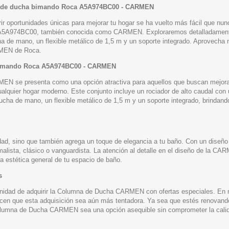
na de ducha bimando Roca A5A974BC00 - CARMEN
r oportunidades únicas para mejorar tu hogar se ha vuelto más fácil que nun
a A5A974BC00, también conocida como CARMEN. Exploraremos detalladamente l
a de mano, un flexible metálico de 1,5 m y un soporte integrado. Aprovecha 
RMEN de Roca.
a bimando Roca A5A974BC00 - CARMEN
se presenta como una opción atractiva para aquellos que buscan mejorar s
 cualquier hogar moderno. Este conjunto incluye un rociador de alto caudal c
cha de mano, un flexible metálico de 1,5 m y un soporte integrado, brindand
d, sino que también agrega un toque de elegancia a tu baño. Con un diseño
malista, clásico o vanguardista. La atención al detalle en el diseño de la CA
a estética general de tu espacio de baño.
s
tunidad de adquirir la Columna de Ducha CARMEN con ofertas especiales. En n
cen que esta adquisición sea aún más tentadora. Ya sea que estés renovand
Columna de Ducha CARMEN sea una opción asequible sin comprometer la cali