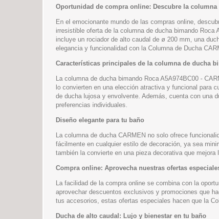
Oportunidad de compra online: Descubre la colum
En el emocionante mundo de las compras online, descubri
irresistible oferta de la columna de ducha bimando Roc
incluye un rociador de alto caudal de ø 200 mm, una duch
elegancia y funcionalidad con la Columna de Ducha CA
Características principales de la columna de duch
La columna de ducha bimando Roca A5A974BC00 - CARMEN 
lo convierten en una elección atractiva y funcional para
de ducha lujosa y envolvente. Además, cuenta con una du
preferencias individuales.
Diseño elegante para tu baño
La columna de ducha CARMEN no solo ofrece funcionalida
fácilmente en cualquier estilo de decoración, ya sea mini
también la convierte en una pieza decorativa que mejora l
Compra online: Aprovecha nuestras ofertas especiale
La facilidad de la compra online se combina con la opor
aprovechar descuentos exclusivos y promociones que ha
tus accesorios, estas ofertas especiales hacen que la 
Ducha de alto caudal: Lujo y bienestar en tu baño