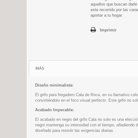
aquellos que buscan darl
este recorrido por las car
aportar a tu hogar.
Imprimir
MÁS
Diseño minimalista:
El grifo para fregadero Cala de Roca, en su llamativo co
convirtiéndolo en el foco visual perfecto. Este grifo no so
Acabado Impecable:
El acabado en negro del grifo Cala no solo es una elecció
negro mantenga su intensidad con el tiempo, añadiendo dur
diseñado para resistir las exigencias diarias.