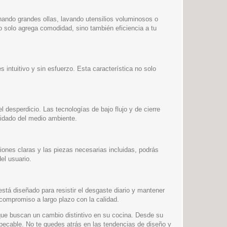
enando grandes ollas, lavando utensilios voluminosos o
o solo agrega comodidad, sino también eficiencia a tu
s intuitivo y sin esfuerzo. Esta característica no solo
l desperdicio. Las tecnologías de bajo flujo y de cierre
cuidado del medio ambiente.
ciones claras y las piezas necesarias incluidas, podrás
el usuario.
 está diseñado para resistir el desgaste diario y mantener
 compromiso a largo plazo con la calidad.
 que buscan un cambio distintivo en su cocina. Desde su
pecable. No te quedes atrás en las tendencias de diseño y