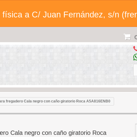
física a C/ Juan Fernández, s/n (fren
C
para fregadero Cala negro con caño giratorio Roca A5A816ENB0
dero Cala negro con caño giratorio Roca