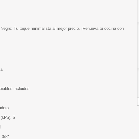
 Negro: Tu toque minimalista al mejor precio. ¡Renueva tu cocina con
ía
exibles incluidos
adero
(kPa): 5
l
 3/8"