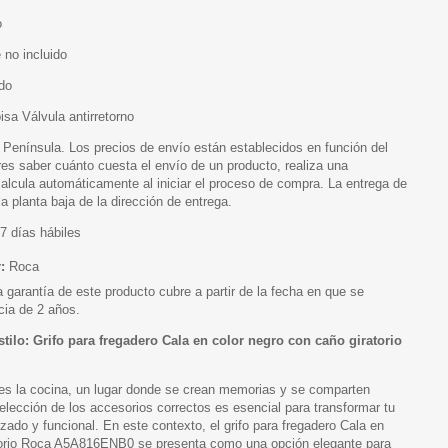
o
no incluido
do
isa Válvula antirretorno
 Península. Los precios de envío están establecidos en función del
es saber cuánto cuesta el envío de un producto, realiza una
alcula automáticamente al iniciar el proceso de compra. La entrega de
a planta baja de la dirección de entrega.
7 días hábiles
r:
Roca
a garantía de este producto cubre a partir de la fecha en que se
cia de 2 años.
tilo: Grifo para fregadero Cala en color negro con caño giratorio
es la cocina, un lugar donde se crean memorias y se comparten
lección de los accesorios correctos es esencial para transformar tu
izado y funcional. En este contexto, el grifo para fregadero Cala en
atorio Roca A5A816ENB0 se presenta como una opción elegante para