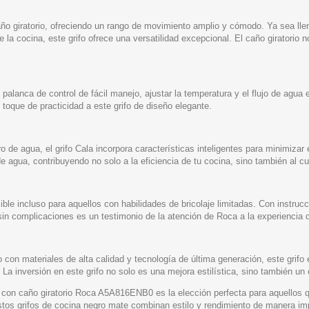
caño giratorio, ofreciendo un rango de movimiento amplio y cómodo. Ya sea ll
a cocina, este grifo ofrece una versatilidad excepcional. El caño giratorio n
palanca de control de fácil manejo, ajustar la temperatura y el flujo de agua e
toque de practicidad a este grifo de diseño elegante.
 de agua, el grifo Cala incorpora características inteligentes para minimizar e
de agua, contribuyendo no solo a la eficiencia de tu cocina, sino también al 
ible incluso para aquellos con habilidades de bricolaje limitadas. Con instruc
sin complicaciones es un testimonio de la atención de Roca a la experiencia d
do con materiales de alta calidad y tecnología de última generación, este grifo
 La inversión en este grifo no solo es una mejora estilística, sino también un
ro con caño giratorio Roca A5A816ENB0 es la elección perfecta para aquellos
stos grifos de cocina negro mate combinan estilo y rendimiento de manera im