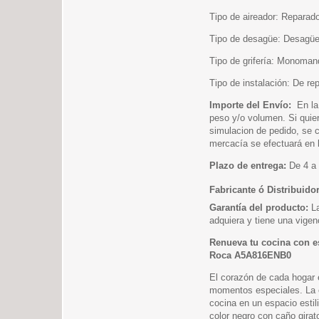
Tipo de aireador: Reparad
Tipo de desagüe: Desagüe 
Tipo de grifería: Monoman
Tipo de instalación: De rep
Importe del Envío:
En la
peso y/o volumen. Si quier
simulacion de pedido, se c
mercacía se efectuará en l
Plazo de entrega:
De 4 a 
Fabricante ó Distribuido
Garantía del producto:
L
adquiera y tiene una vigen
Renueva tu cocina con es
Roca A5A816ENB0
El corazón de cada hogar 
momentos especiales. La e
cocina en un espacio estil
color negro con caño gir