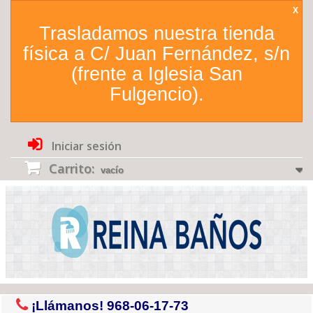
X
Trasladamos nuestra tienda
física a C/ Juan Fernández, s/n
(frente a Iglesia San
Fulgencio).
Iniciar sesión
Carrito:
vacío
¡Llámanos!
968-06-17-73