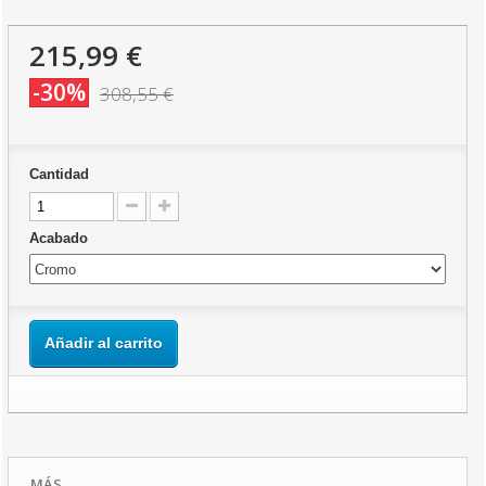
215,99 €
-30%
308,55 €
Cantidad
Acabado
Añadir al carrito
MÁS