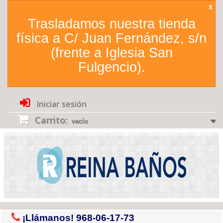
X
Trasladamos nuestra tienda
física a C/ Juan Fernández, s/n
(frente a Iglesia San
Fulgencio).
Iniciar sesión
Carrito:
vacío
¡Llámanos!
968-06-17-73