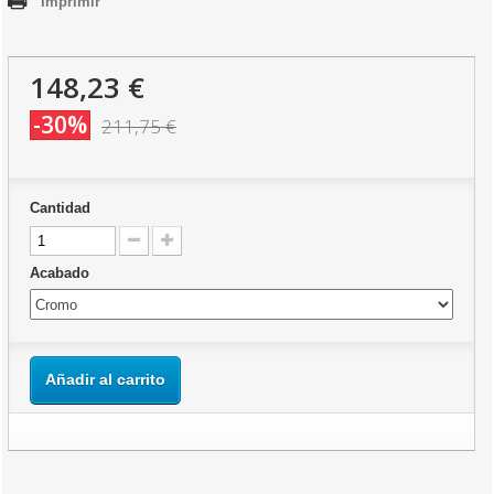
Imprimir
148,23 €
-30%
211,75 €
Cantidad
Acabado
Añadir al carrito