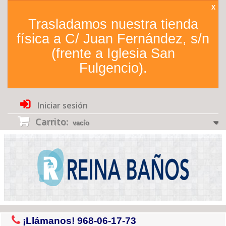
X
Trasladamos nuestra tienda
física a C/ Juan Fernández, s/n
(frente a Iglesia San
Fulgencio).
Iniciar sesión
Carrito:
vacío
¡Llámanos!
968-06-17-73