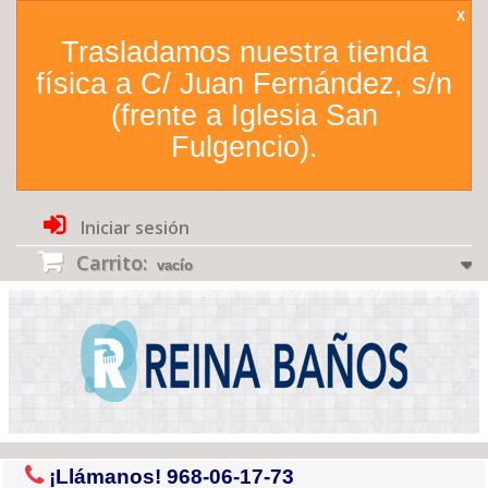
X
Trasladamos nuestra tienda
física a C/ Juan Fernández, s/n
(frente a Iglesia San
Fulgencio).
Iniciar sesión
Carrito:
vacío
¡Llámanos!
968-06-17-73