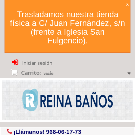
X
Trasladamos nuestra tienda
física a C/ Juan Fernández, s/n
(frente a Iglesia San
Fulgencio).
Iniciar sesión
Carrito:
vacío
¡Llámanos!
968-06-17-73