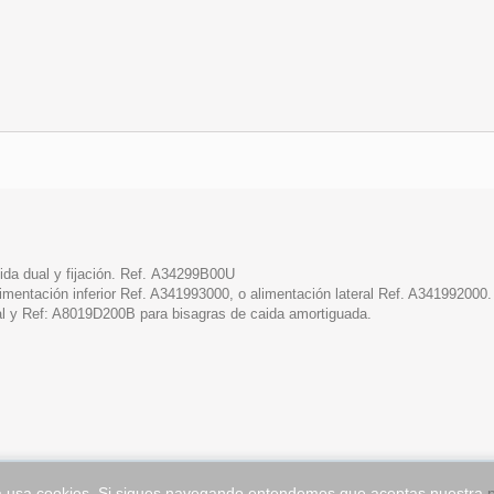
ida dual y fijación. Ref. A34299B00U
mentación inferior Ref. A341993000, o alimentación lateral Ref. A341992000.
l y Ref: A8019D200B para bisagras de caida amortiguada.
AVISO LEGAL
CONDICIONES DE USO
SOBRE
a usa cookies. Si sigues navegando entendemos que aceptas nuestra