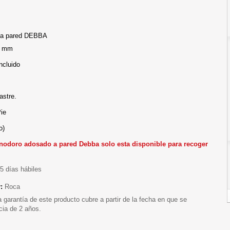
 a pared DEBBA
0 mm
Incluido
astre.
ie
o)
Inodoro adosado a pared Debba solo esta disponible para recoger
5 días hábiles
r:
Roca
a garantía de este producto cubre a partir de la fecha en que se
cia de 2 años.