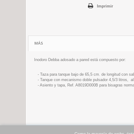
Imprimir
MÁS
Inodoro Debba adosado a pared está compuesto por:
- Taza para tanque bajo de 65,5 cm. de longitud con sal
- Tanque con mecanismo doble pulsador 4,5/3 litros, ali
- Asiento y tapa, Ref. A8019D000B para bisagras norma
CONTACTO
ENVÍO-DEVOLUCIONES
Como la mayoría de webs, ést