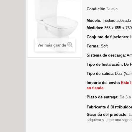
Condición
Nuevo
Modelo:
Inodoro adosado
Medidas:
355 x 655 x 76
Conjunto de fijaciones
: 
Ver más grande
Forma:
Soft
Sistema de descarga:
Arr
Tipo de Instalación:
De P
Tipo de salida:
Dual (Vari
Importe del envío:
E
ste 
en tienda
.
Plazo de entrega:
De 3 a 
Fabricante ó Distribuido
Garantía del producto:
L
adquiera y tiene una vigen