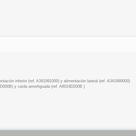
tación inferior (ref. A341991000) y alimentación lateral (ref. A341990000)
19D000B) y caída amortiguada (ref. A8019D200B )