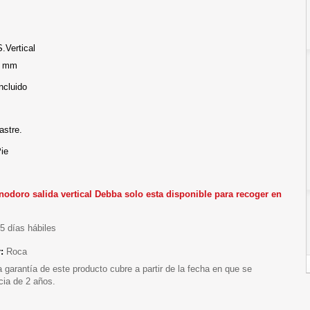
.Vertical
0 mm
Incluido
astre.
ie
Inodoro salida vertical Debba solo esta disponible para recoger en
5 días hábiles
r:
Roca
a garantía de este producto cubre a partir de la fecha en que se
cia de 2 años.