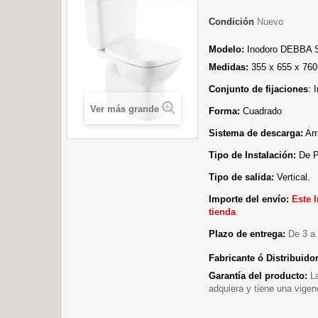
Condición
Nuevo
Modelo:
Inodoro DEBBA S
Medidas:
355 x 655 x 76
Conjunto de fijaciones
: 
Ver más grande
Forma:
Cuadrado
Sistema de descarga:
Arr
Tipo de Instalación:
De P
Tipo de salida:
Vertical.
Importe del envío:
E
ste 
tienda
.
Plazo de entrega:
De 3 a 
Fabricante ó Distribuido
Garantía del producto:
L
adquiera y tiene una vigen