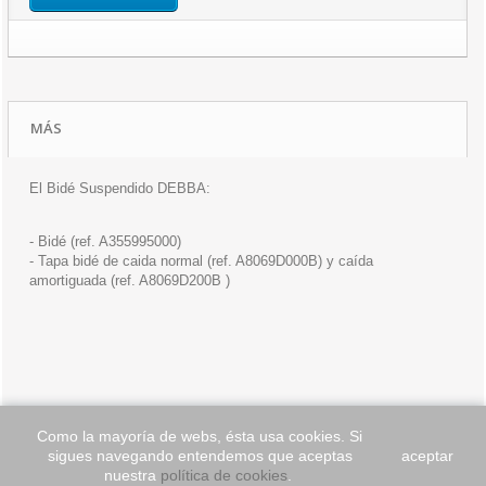
MÁS
El Bidé Suspendido DEBBA:
- Bidé (ref. A355995000)
- Tapa bidé de caida normal (ref. A8069D000B) y caída
amortiguada (ref. A8069D200B )
Como la mayoría de webs, ésta usa cookies. Si
sigues navegando entendemos que aceptas
aceptar
INFORMACIÓN
nuestra
política de cookies
.