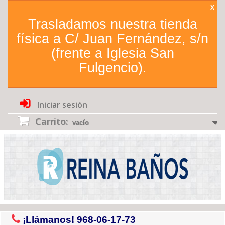
X
Trasladamos nuestra tienda
física a C/ Juan Fernández, s/n
(frente a Iglesia San
Fulgencio).
Iniciar sesión
Carrito:
vacío
¡Llámanos!
968-06-17-73