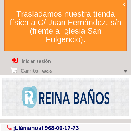
X
Trasladamos nuestra tienda
física a C/ Juan Fernández, s/n
(frente a Iglesia San
Fulgencio).
Iniciar sesión
Carrito:
vacío
¡Llámanos!
968-06-17-73