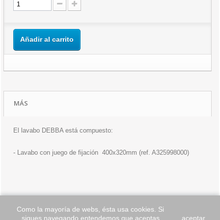
Añadir al carrito
MÁS
El lavabo DEBBA está compuesto:
- Lavabo con juego de fijación 400x320mm (ref. A325998000)
Como la mayoría de webs, ésta usa cookies. Si
sigues navegando entendemos que aceptas
aceptar