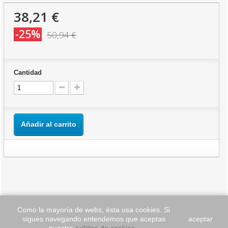
38,21 €
-25%
50,94 €
Cantidad
Añadir al carrito
Como la mayoría de webs, ésta usa cookies. Si
sigues navegando entendemos que aceptas
aceptar
INFORMACIÓN