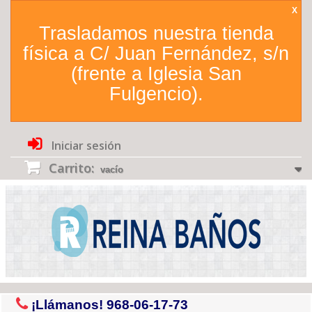
X
Trasladamos nuestra tienda
física a C/ Juan Fernández, s/n
(frente a Iglesia San
Fulgencio).
Iniciar sesión
Carrito:
vacío
¡Llámanos!
968-06-17-73