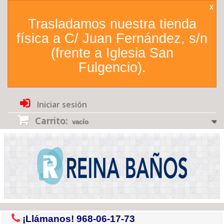
X
Trasladamos nuestra tienda
física a C/ Juan Fernández, s/n
(frente a Iglesia San
Fulgencio).
Iniciar sesión
Carrito:
vacío
¡Llámanos!
968-06-17-73