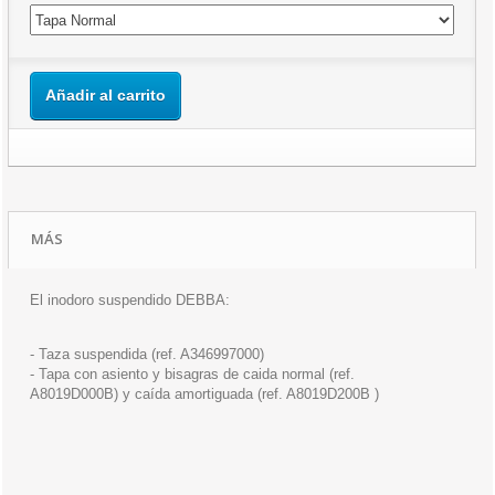
Añadir al carrito
MÁS
El inodoro suspendido DEBBA:
- Taza suspendida (ref. A346997000)
- Tapa con asiento y bisagras de caida normal (ref.
A8019D000B) y caída amortiguada (ref. A8019D200B )