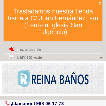
X
Trasladamos nuestra tienda
física a C/ Juan Fernández, s/n
(frente a Iglesia San
Fulgencio).
Iniciar sesión
Carrito:
vacío
¡Llámanos!
968-06-17-73