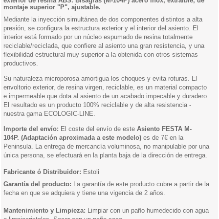
exterior de resina ABS. Bisagras (M-104P) acero inox, extraible, de
montaje superior "P", ajustable.
Mediante la inyección simultánea de dos componentes distintos a alta
presión, se configura la estructura exterior y el interior del asiento. El
interior está formado por un núcleo espumado de resina totalmente
reciclable/reciclada, que confiere al asiento una gran resistencia, y una
flexibilidad estructural muy superior a la obtenida con otros sistemas
productivos.
Su naturaleza microporosa amortigua los choques y evita roturas. El
envoltorio exterior, de resina virgen, reciclable, es un material compacto
e impermeable que dota al asiento de un acabado impecable y duradero.
El resultado es un producto 100% reciclable y de alta resistencia -
nuestra gama ECOLOGIC-LINE.
Importe del envío:
El coste del envío de este
Asiento FESTA M-
104P. (Adaptación aproximada a este modelo)
es de 7€ en la
Peninsula. La entrega de mercancía voluminosa, no manipulable por una
única persona, se efectuará en la planta baja de la dirección de entrega.
Fabricante ó Distribuidor:
Estoli
Garantía del producto:
La garantía de este producto cubre a partir de la
fecha en que se adquiera y tiene una vigencia de 2 años.
Mantenimiento y Limpieza:
Limpiar con un paño humedecido con agua