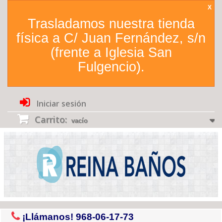
X
Trasladamos nuestra tienda
física a C/ Juan Fernández, s/n
(frente a Iglesia San
Fulgencio).
Iniciar sesión
Carrito:
vacío
¡Llámanos!
968-06-17-73